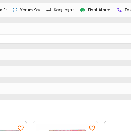
e Et
Yorum Yaz
Karşılaştır
Fiyat Alarmı
Tel