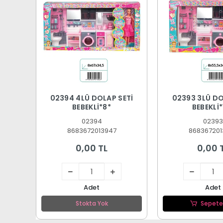
02394 4LÜ DOLAP SETİ
02393 3LÜ DO
BEBEKLİ*8*
BEBEKLİ*
02394
02393
8683672013947
868367201
0,00 TL
0,00 
Adet
Adet
Stokta Yok
Sepete