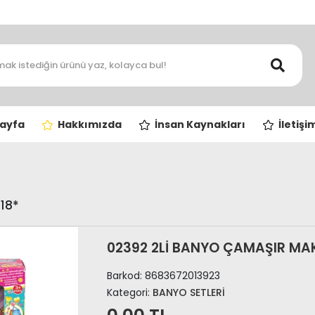
ayfa
Hakkımızda
İnsan Kaynakları
İletişi
18*
02392 2Lİ BANYO ÇAMAŞIR MAKİ
Barkod:
8683672013923
Kategori:
BANYO SETLERİ