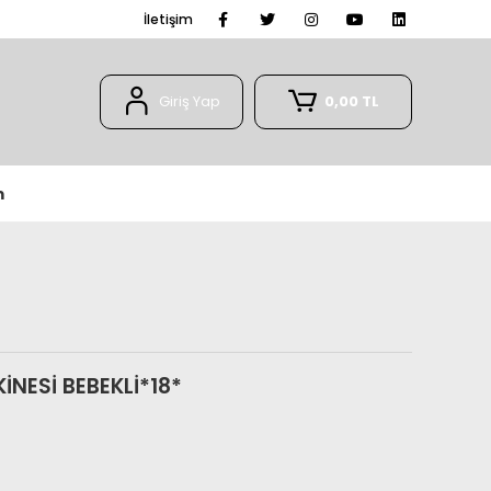
İletişim
Giriş Yap
0,00 TL
m
NESİ BEBEKLİ*18*