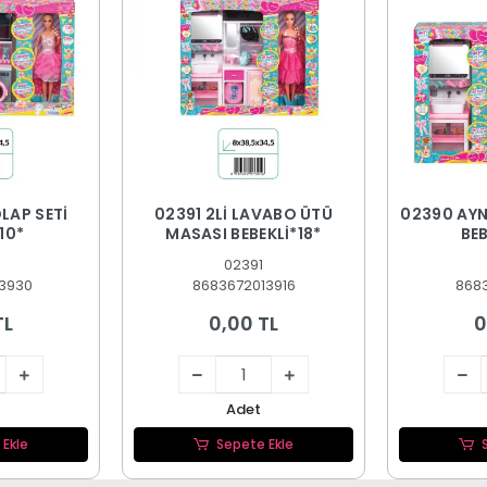
LAP SETİ
02391 2Lİ LAVABO ÜTÜ
02390 AYN
10*
MASASI BEBEKLİ*18*
BEB
02391
3930
8683672013916
868
TL
0,00 TL
0
Adet
 Ekle
Sepete Ekle