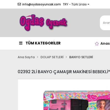
TRY - Türk Lirası
info@oydasoyuncak.com
TÜM KATEGORİLER
Anas
Ana Sayfa
DOLAP SETLERİ
BANYO SETLERİ
02392 2Lİ BANYO ÇAMAŞIR MAKİNESİ BEBEKLİ*