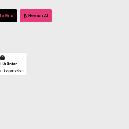
te Ekle
Hemen Al
l Ürünler
n Seçenekleri