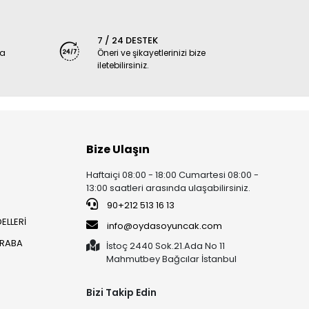
7 / 24 DESTEK
ya
Öneri ve şikayetlerinizi bize
iletebilirsiniz.
Bize Ulaşın
Haftaiçi 08:00 - 18:00 Cumartesi 08:00 -
13:00 saatleri arasında ulaşabilirsiniz.
90+212 513 16 13
ELLERİ
info@oydasoyuncak.com
ARABA
İstoç 2440 Sok.21.Ada No 11
Mahmutbey Bağcılar İstanbul
Bizi Takip Edin