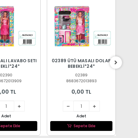
ALI LAVABO SETI
02389 ÜTÜ MASALI DOLAP
0238
EKLİ*24*
BEBEKLİ*24*
02390
02389
3672013909
8683672013893
,00 TL
0,00 TL
Adet
Adet
Sepete Ekle
Sepete Ekle