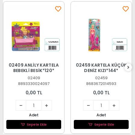
02409 ANLİLY KARTELA
02459 KARTELA KÜÇÜK
BEBEKLİ BEŞİK*120*
DENİZ KIZI*144*
02409
02459
8893330024097
8683672014593
0,00 TL
0,00 TL
Adet
Adet
Sepete Ekle
Sepete Ekle