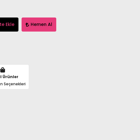
te Ekle
Hemen Al
l Ürünler
n Seçenekleri