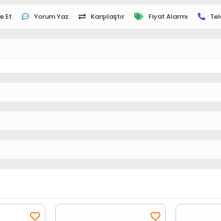
e Et
Yorum Yaz
Karşılaştır
Fiyat Alarmı
Tel