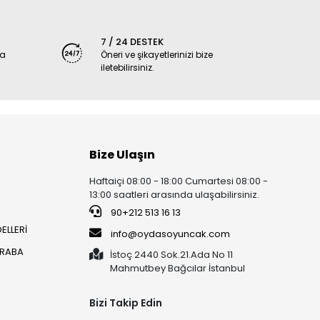
7 / 24 DESTEK
ya
Öneri ve şikayetlerinizi bize
iletebilirsiniz.
Bize Ulaşın
Haftaiçi 08:00 - 18:00 Cumartesi 08:00 -
13:00 saatleri arasında ulaşabilirsiniz.
90+212 513 16 13
ELLERİ
info@oydasoyuncak.com
ARABA
İstoç 2440 Sok.21.Ada No 11
Mahmutbey Bağcılar İstanbul
Bizi Takip Edin