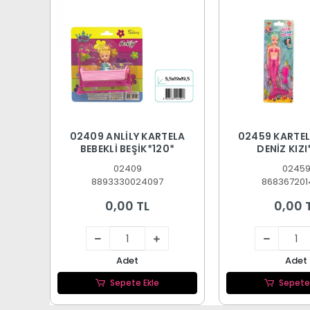
02409 ANLİLY KARTELA
02459 KARTE
BEBEKLİ BEŞİK*120*
DENİZ KIZI
02409
0245
8893330024097
868367201
0,00 TL
0,00 
Adet
Adet
Sepete Ekle
Sepete