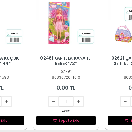
LA KÜÇÜK
02461 KARTELA KANATLI
02621 ÇA
*144*
BEBEK*72*
SETİ 6L
9
02461
4593
8683672014616
868
TL
0,00 TL
0
Adet
 Ekle
Sepete Ekle