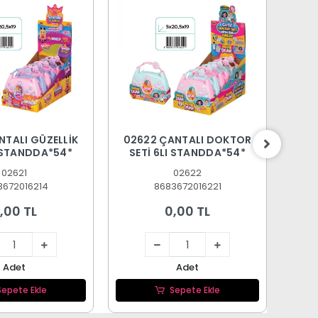
NTALI GÜZELLİK
02622 ÇANTALI DOKTOR
0
I STANDDA*54*
SETİ 6LI STANDDA*54*
A
02621
02622
3672016214
8683672016221
,00 TL
0,00 TL
Adet
Adet
Sepete Ekle
Sepete Ekle