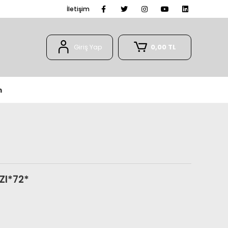
İletişim
Giriş Yap
0,00 TL
m
ZI*72*