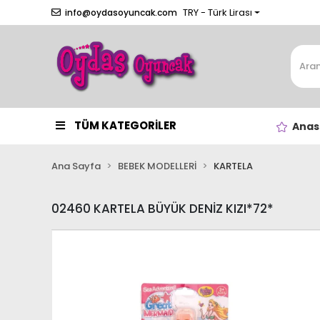
TRY - Türk Lirası
info@oydasoyuncak.com
TÜM KATEGORİLER
Anas
Ana Sayfa
BEBEK MODELLERİ
KARTELA
02460 KARTELA BÜYÜK DENİZ KIZI*72*