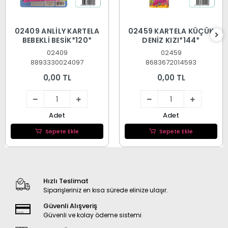
02409 ANLİLY KARTELA
02459 KARTELA KÜÇÜK
BEBEKLİ BEŞİK*120*
DENİZ KIZI*144*
02409
02459
8893330024097
8683672014593
0,00 TL
0,00 TL
Adet
Adet
Sepete Ekle
Sepete Ekle
Hızlı Teslimat
Siparişleriniz en kısa sürede elinize ulaşır.
Güvenli Alışveriş
Güvenli ve kolay ödeme sistemi