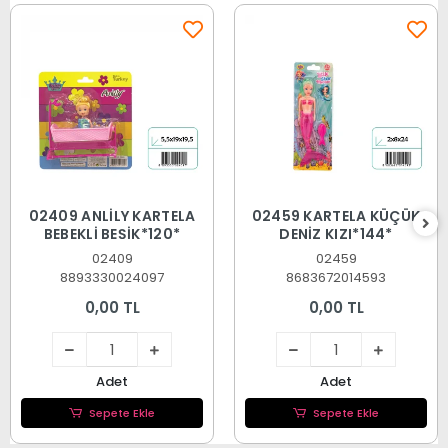
02409 ANLİLY KARTELA
02459 KARTELA KÜÇÜK
BEBEKLİ BEŞİK*120*
DENİZ KIZI*144*
02409
02459
8893330024097
8683672014593
0,00 TL
0,00 TL
Adet
Adet
Sepete Ekle
Sepete Ekle