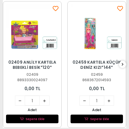
02409 ANLİLY KARTELA
02459 KARTELA KÜÇÜK
BEBEKLİ BEŞİK*120*
DENİZ KIZI*144*
02409
02459
8893330024097
8683672014593
0,00 TL
0,00 TL
Adet
Adet
Sepete Ekle
Sepete Ekle