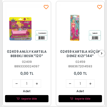
02409 ANLİLY KARTELA
02459 KARTELA KÜÇÜK
BEBEKLİ BEŞİK*120*
DENİZ KIZI*144*
02409
02459
8893330024097
8683672014593
0,00 TL
0,00 TL
Adet
Adet
Sepete Ekle
Sepete Ekle