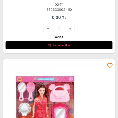
02411
8893330024110
0,00 TL
Adet
Sepete Ekle