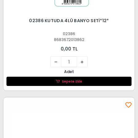
02386 KUTUDA 4LÜ BANYO SETİ*12*
02386
8683672013862
0,00 TL
Adet
Sepete Ekle