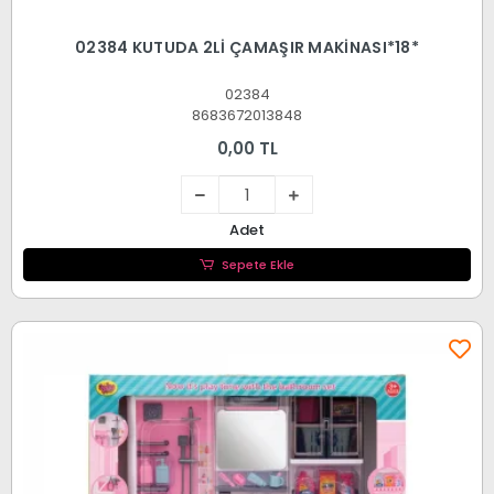
02384 KUTUDA 2Lİ ÇAMAŞIR MAKİNASI*18*
02384
8683672013848
0,00 TL
Adet
Sepete Ekle