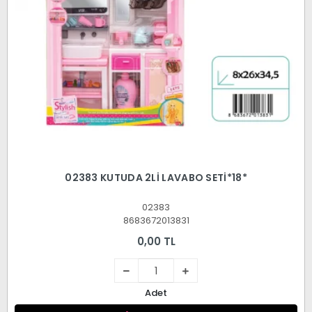
02383 KUTUDA 2Lİ LAVABO SETİ*18*
02383
8683672013831
0,00 TL
Adet