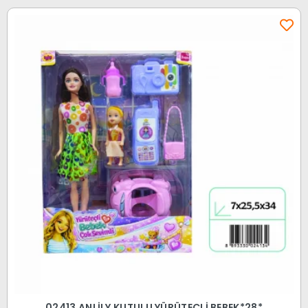
02413 ANLİLY KUTULU YÜRÜTEÇLİ BEBEK*28*