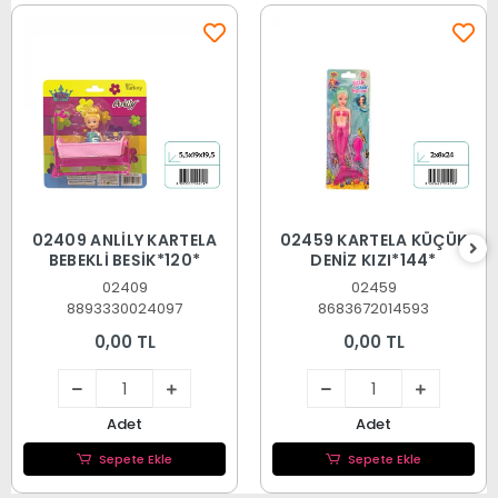
02409 ANLİLY KARTELA
02459 KARTELA KÜÇÜK
BEBEKLİ BEŞİK*120*
DENİZ KIZI*144*
02409
02459
8893330024097
8683672014593
0,00 TL
0,00 TL
Adet
Adet
Sepete Ekle
Sepete Ekle