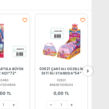
ARTELA BÜYÜK
02621 ÇANTALI GÜZELLİK
02622
 KIZI*72*
SETİ 6LI STANDDA*54*
SETİ
02460
02621
672014609
8683672016214
,00 TL
0,00 TL