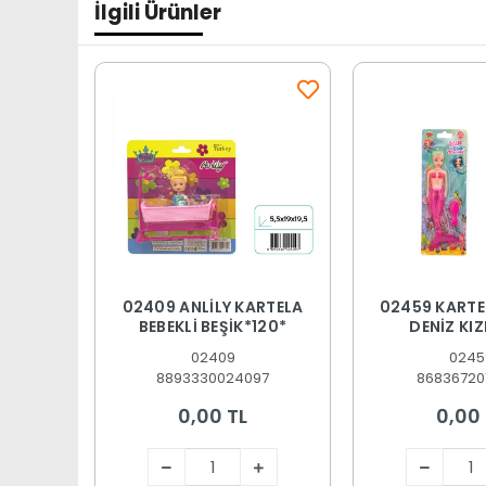
İlgili Ürünler
02409 ANLİLY KARTELA
02459 KARTE
BEBEKLİ BEŞİK*120*
DENİZ KIZ
02409
0245
8893330024097
86836720
0,00 TL
0,00 