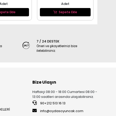
Adet
Adet
epete Ekle
Sepete Ekle
7 / 24 DESTEK
ya
Öneri ve şikayetlerinizi bize
iletebilirsiniz.
Bize Ulaşın
Haftaiçi 08:00 - 18:00 Cumartesi 08:00 -
13:00 saatleri arasında ulaşabilirsiniz.
90+212 513 16 13
ELLERİ
info@oydasoyuncak.com