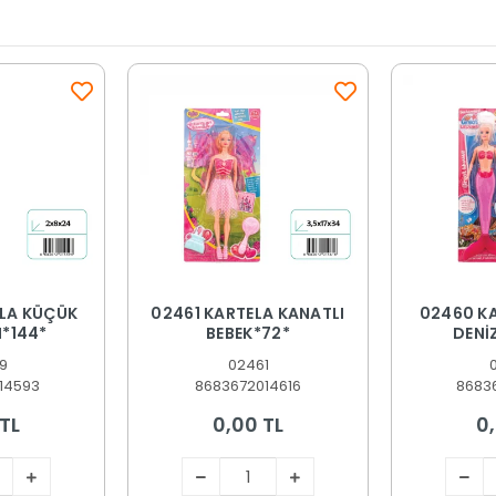
LA KÜÇÜK
02461 KARTELA KANATLI
02460 K
I*144*
BEBEK*72*
DENİZ
9
02461
14593
8683672014616
8683
TL
0,00 TL
0