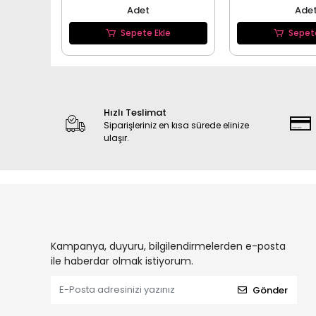
Adet
Ade
Sepete Ekle
Sepet
Hızlı Teslimat
Siparişleriniz en kısa sürede elinize
ulaşır.
Kampanya, duyuru, bilgilendirmelerden e-posta
ile haberdar olmak istiyorum.
Gönder