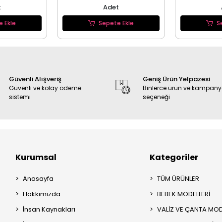
t
Adet
e Ekle
Sepete Ekle
S
Güvenli Alışveriş
Geniş Ürün Yelpazesi
Güvenli ve kolay ödeme
Binlerce ürün ve kampan
sistemi
seçeneği
Kurumsal
Kategoriler
Anasayfa
TÜM ÜRÜNLER
Hakkımızda
BEBEK MODELLERİ
İnsan Kaynakları
VALİZ VE ÇANTA MOD